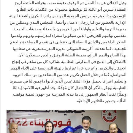
وقبل الإعلان عن بدأ الحفل تم الوقوف دقيقة صمت وقراءة الفاتحة لروح
الفقيدة شيرين أبو عاقلة ثمّ توسّطتها مجموعة من الكلمات ذات الطّابع
الرّسميّ، بدأت بترحيب رئيس الجمعية المهندس راتب البكري وأعضاء الهيئة
الإدارية بالحضور من كبار رجال الاعمال وأعضاء المجلس البلدي وممثلين من
مديرية التربية والتعليم واولياء أمور الخريجون وأصدقاء وصديقات الجمعية
مقدمين تهانيهم للخريجين الذين سيكونوا سفراء لمدرستهم وذويهم وقدموا
الشكر للداعمين والايادي البيضاء التي لاتتوانى في تقديم المساعدة والدعم
للجمعية ، كما تحدثت أ.كريمة الشويكي مديرة المدرسةمعربة عن سعادتها
بهذا النجاح والتميز الرائع، متمنية للطلبة التوفيق والذين يستعِدّونَ الآنَ
للانطلاقِ إلى الدمج في المدارس النظامية ،شاكره كل من ساهم في إنجاح
الاحتفال والتكريم، وأعربت عن اعتزازها بالهيئة التدريسية على الأداء المميز
المتواصل. كما تم خلال الحفل تكريم عدد من المتفاعدين من سلك التربية
والتعليم اعترافا بجميلِ هؤلاءِ المُتَقاعِدينَ الَّذينَ كانوا داعِمينَ لنا في مسيرَتِنا
التعليمية ،يَجدُر بالذِّكر أنّ الاحتفال كان مُوَفَّقًا، وقد أظهر فيه التّلاميذ إبداعًا
وتميُّزًا لفت أنظار الجمهور إلى ما تبذله المدرسة من جهود؛ لتنمية مواهب
الطّلبة وتفجير طاقاتهم الإبداعيّة